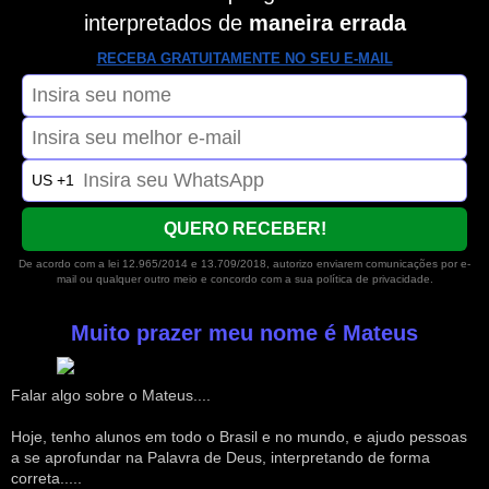
interpretados de
maneira errada
RECEBA GRATUITAMENTE NO SEU E-MAIL
US +1
QUERO RECEBER!
De acordo com a lei 12.965/2014 e 13.709/2018, autorizo enviarem comunicações por e-
mail ou qualquer outro meio e concordo com a sua política de privacidade.
Muito prazer meu nome é Mateus
Falar algo sobre o Mateus....
Hoje, tenho alunos em todo o Brasil e no mundo, e ajudo pessoas
a se aprofundar na Palavra de Deus, interpretando de forma
correta.....